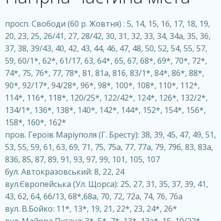
просп. Свободи (60 р. Жовтня) : 5, 14, 15, 16, 17, 18, 19,
20, 23, 25, 26/41, 27, 28/42, 30, 31, 32, 33, 34, 34а, 35, 36,
37, 38, 39/43, 40, 42, 43, 44, 46, 47, 48, 50, 52, 54, 55, 57,
59, 60/1*, 62*, 61/17, 63, 64*, 65, 67, 68*, 69*, 70*, 72*,
74*, 75, 76*, 77, 78*, 81, 81a, 81б, 83/1*, 84*, 86*, 88*,
90*, 92/17*, 94/28*, 96*, 98*, 100*, 108*, 110*, 112*,
114*, 116*, 118*, 120/25*, 122/42*, 124*, 126*, 132/2*,
134/1*, 136*, 138*, 140*, 142*, 144*, 152*, 154*, 156*,
158*, 160*, 162*
пров. Героїв Маріуполя (Г. Бресту): 38, 39, 45, 47, 49, 51,
53, 55, 59, 61, 63, 69, 71, 75, 75а, 77, 77а, 79, 79б, 83, 83а,
83б, 85, 87, 89, 91, 93, 97, 99, 101, 105, 107
бул. Автокразовський: 8, 22, 24
вул.Європейська (Ул. Щорса): 25, 27, 31, 35, 37, 39, 41,
43, 62, 64, 66/13, 68*,68а, 70, 72, 72a, 74, 76, 76а
вул. В.Бойко: 11*, 13*, 19, 21, 22*, 23, 24*, 26*
вул. Майора Пугача: 3*, 5*, 7*, 13*, 13а*, 15, 19/22*,